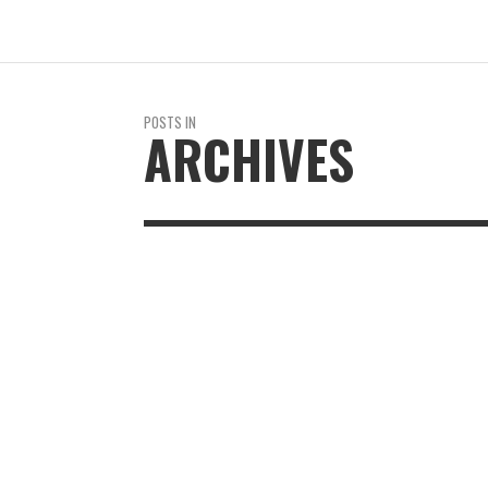
POSTS IN
ARCHIVES
ARTE/CULTURA
MICHAEL TWEDDLE: LIBRES COMO EL
VIENTO
REVISTA EN LIMA
8 AÑOS AGO