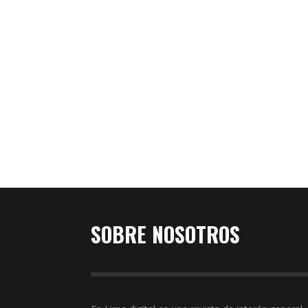
No hay metáfora más categórica para la libertad
que una manada de potros corriendo en un ca
abierto, como esta imagen de decenas de cabal
de paso, principalmente yeguas y potrillos nunca
antes ensillados, que captó el fotógrafo Michael
Tweddle en el rancho ‘La Palizada,’ Huachipa, Li
en noviembre de 2011. Una briosa yegua alfa …
Read More
0
SOBRE NOSOTROS