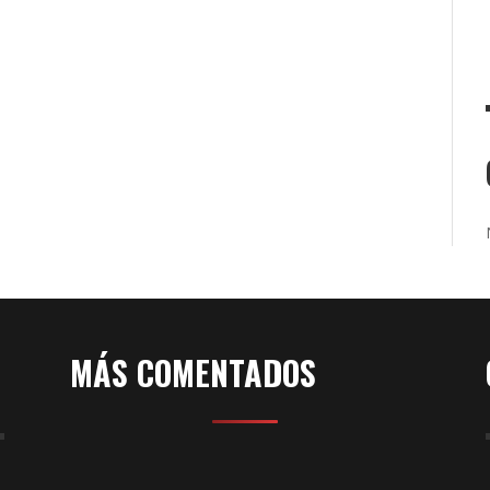
,
mpo
los
ma,
41
MÁS COMENTADOS