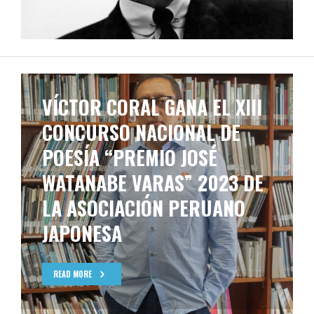
VÍCTOR CORAL GANA EL XIII
CONCURSO NACIONAL DE
POESÍA “PREMIO JOSÉ
WATANABE VARAS” 2023 DE
LA ASOCIACIÓN PERUANO
JAPONESA
READ MORE