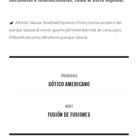
nacionales e internacionales, como el astro Raphael.
Alfredo Salazar Southwell
Aparicio-Porta
concha acústica del
parque Salazar
El rincón gaucho
JW Hotel Marriott de Lima
Lajos
D’Ebneth
larcomar
Miraflores
parque Salazar
PREVIOUS
GÓTICO AMERICANO
NEXT
FUSIÓN DE FUSIONES