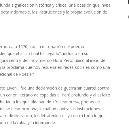
nda significación histórica y crítica, una ocasión que invita
poeta indomable, las instituciones y la propia evolución de
remonta a 1970, con la detonación del poema-
 que el juicio final ha llegado”, incluido en su
figura central del movimiento Hora Zero, ubicó al inicio de
ndo la proclama que hoy resuena en redes sociales como una
cional de Poesía.”
to juvenil; fue una declaración de guerra sin cuartel contra
n canon literario de espaldas al Perú profundo y al asfalto
mbatían a los que tildaban de «fraseadores», poetas de
ima se desmoronaba; luchaban contra las instituciones
la tradición rancia, los letratenientes y contra todo lo que
do de la rabia y la intemperie.