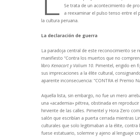
L
Se trata de un acontecimiento de profu
a reexaminar el pulso tenso entre el 
la cultura peruana.
La declaración de guerra
La paradoja central de este reconocimiento se 
manifiesto “Contra los muertos que no comprenden
libro
Kenacort y Valium 10
. Pimentel, erigido en 
sus imprecaciones a la élite cultural, consigna
aparente inconsecuencia: “CONTRA el Premio Na
Aquella lista, sin embargo, no fue un mero arreba
una «academia» pétrea, obstinada en reproducir u
hirviente de las calles. Pimentel y Hora Zero co
salón que escribían a puerta cerrada mientras L
culturales que solo legitimaban a la élite, contra 
fuese estatuario, solemne y ajeno al lenguaje cru