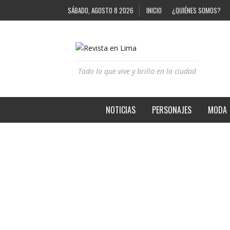
SÁBADO, AGOSTO 8 2026
INICIO
¿QUIÉNES SOMOS?
Todo lo que vive y brilla en la ciudad
NOTICIAS
PERSONAJES
MODA
PRIMER FORO ‘MUJERES DE CAMBIO’
REVISTA EN LIMA
8 AÑOS AGO