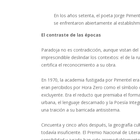
En los años setenta, el poeta Jorge Pimen
se enfrentaron abiertamente al establishment
El contraste de las épocas
Paradoja no es contradicción, aunque vistan del 
imprescindible deslindar los contextos: el de la
certifica el reconocimiento a su obra.
En 1970, la academia fustigada por Pimentel er
eran percibidos por Hora Zero como el símbolo cr
excluyente. Era el reducto que premiaba el forma
urbana, el lenguaje descarnado y la Poesía Integ
una traición a su barricada antisistema.
Cincuenta y cinco años después, la geografía cu
todavía insuficiente. El Premio Nacional de Liter
sensibilidad y jurado han sido irremediablemente