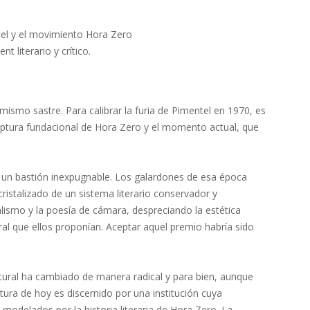
tel y el movimiento Hora Zero
 literario y crítico.
mismo sastre. Para calibrar la furia de Pimentel en 1970, es
 ruptura fundacional de Hora Zero y el momento actual, que
a un bastión inexpugnable. Los galardones de esa época
istalizado de un sistema literario conservador y
lismo y la poesía de cámara, despreciando la estética
ral que ellos proponían. Aceptar aquel premio habría sido
ltural ha cambiado de manera radical y para bien, aunque
atura de hoy es discernido por una institución cuya
 modelados por la historia literaria de Hora Zero. La