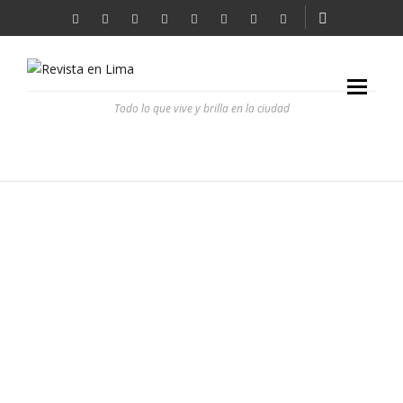
Todo lo que vive y brilla en la ciudad
COSAS QUE SOLO PASAN EN LIMA
REVISTA EN LIMA