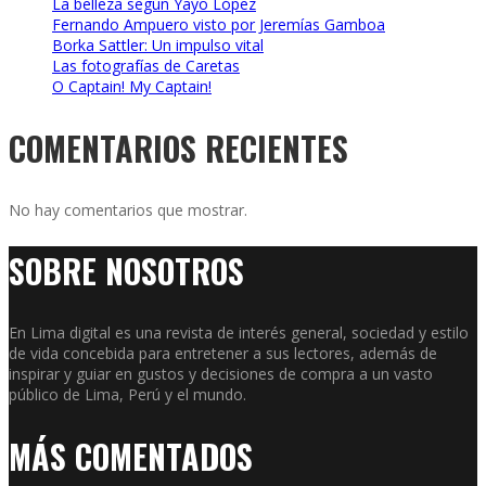
La belleza según Yayo López
Fernando Ampuero visto por Jeremías Gamboa
Borka Sattler: Un impulso vital
Las fotografías de Caretas
O Captain! My Captain!
COMENTARIOS RECIENTES
No hay comentarios que mostrar.
SOBRE NOSOTROS
En Lima digital es una revista de interés general, sociedad y estilo
de vida concebida para entretener a sus lectores, además de
inspirar y guiar en gustos y decisiones de compra a un vasto
público de Lima, Perú y el mundo.
MÁS COMENTADOS