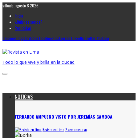
sábado, agosto 8 2026
Inicio
¿Quiénes somos?
Publicidad
Delicious
Digg
Dribbble
Facebook
Instagram
LinkedIn
Twitter
Youtube
Todo lo que vive y brilla en la ciudad
NOTICIAS
FERNANDO AMPUERO VISTO POR JEREMÍAS GAMBOA
Revista en Lima
2 semanas ago