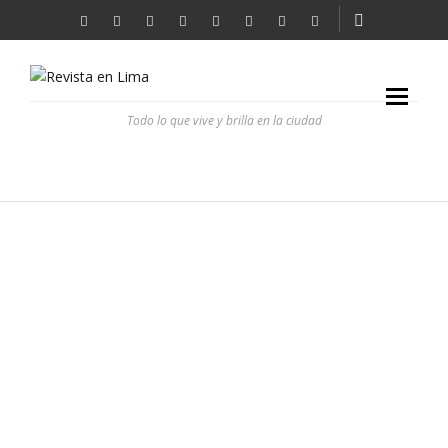
Todo lo que vive y brilla en la ciudad
EN BLANCO Y NEGRO
REVISTA EN LIMA