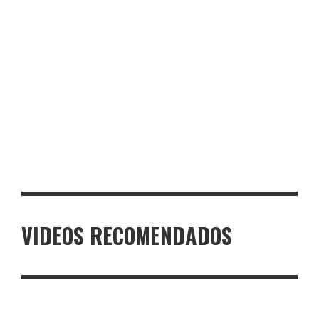
EL BICENTENARIO DEL PERÚ: UNA FECHA AÚN EN DISCUSIÓN
COVID 19: VIVIENDO EN UN MUNDO RARO
ANTIPASTO GAGÁ
COSAS QUE SOLO PASAN EN LIMA
VIDEOS RECOMENDADOS