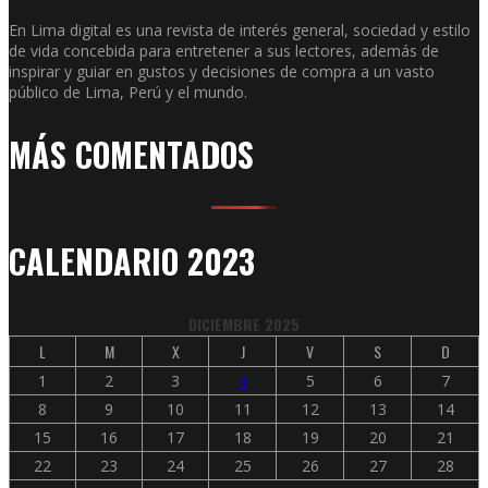
En Lima digital es una revista de interés general, sociedad y estilo
de vida concebida para entretener a sus lectores, además de
inspirar y guiar en gustos y decisiones de compra a un vasto
público de Lima, Perú y el mundo.
MÁS COMENTADOS
CALENDARIO 2023
DICIEMBRE 2025
L
M
X
J
V
S
D
1
2
3
4
5
6
7
8
9
10
11
12
13
14
15
16
17
18
19
20
21
22
23
24
25
26
27
28