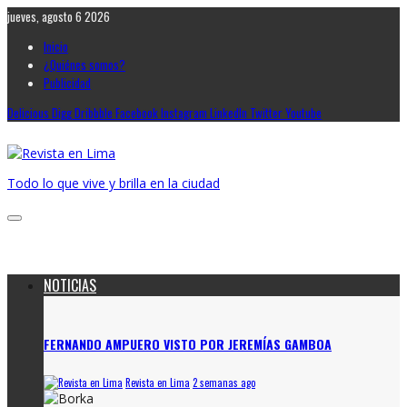
jueves, agosto 6 2026
Inicio
¿Quiénes somos?
Publicidad
Delicious
Digg
Dribbble
Facebook
Instagram
LinkedIn
Twitter
Youtube
Todo lo que vive y brilla en la ciudad
NOTICIAS
FERNANDO AMPUERO VISTO POR JEREMÍAS GAMBOA
Revista en Lima
2 semanas ago