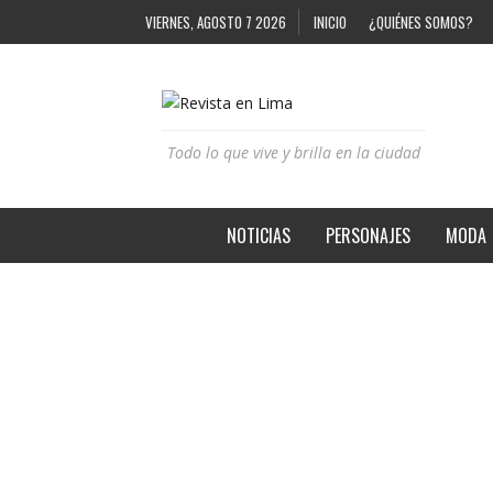
VIERNES, AGOSTO 7 2026
INICIO
¿QUIÉNES SOMOS?
Todo lo que vive y brilla en la ciudad
NOTICIAS
PERSONAJES
MODA
CHAPADO A LA ANTIGUA
REVISTA EN LIMA
11 MESES AGO