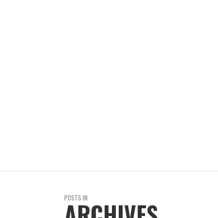
REVISTA EN LIMA
2 AÑOS AGO
ÚLTIMO MINUTO
REVISTA EN LIMA
8 AÑOS AGO
POSTS IN
ARCHIVES