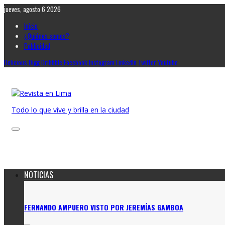
jueves, agosto 6 2026
Inicio
¿Quiénes somos?
Publicidad
Delicious
Digg
Dribbble
Facebook
Instagram
LinkedIn
Twitter
Youtube
Todo lo que vive y brilla en la ciudad
NOTICIAS
FERNANDO AMPUERO VISTO POR JEREMÍAS GAMBOA