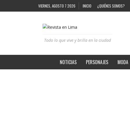
VIERNES, AGOSTO 7 2026
INICIO
¿QUIÉNES SOMOS?
Todo lo que vive y brilla en la ciudad
NOTICIAS
PERSONAJES
MODA
CARLOS REVILLA: NOCHE DE ARTE
REVISTA EN LIMA
8 AÑOS AGO