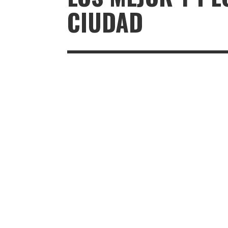
CIUDAD
LOS MEJOR Y PEOR VESTIDOS DE LA CIUDAD
MODA
¡PRIMER CANDIDATO!
REVISTA EN LIMA
8 AÑOS AGO