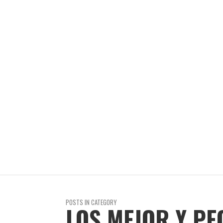
REVISTA EN LIMA
10 AÑOS AGO
STEPHANIE CAYO
REVISTA EN LIMA
8 AÑOS AGO
POSTS IN CATEGORY
LOS MEJOR Y PE