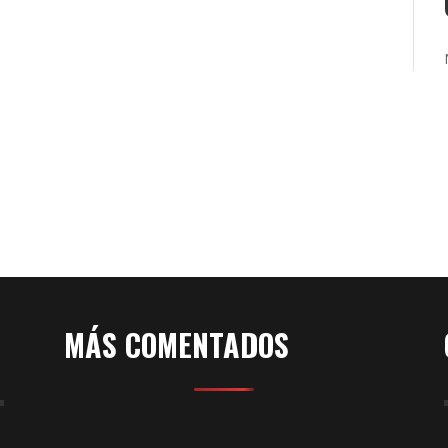
A?
rdo
ue
a!
78
MÁS COMENTADOS