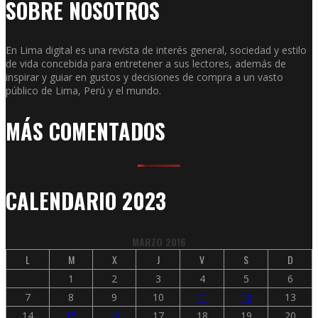
SOBRE NOSOTROS
En Lima digital es una revista de interés general, sociedad y estilo
de vida concebida para entretener a sus lectores, además de
inspirar y guiar en gustos y decisiones de compra a un vasto
público de Lima, Perú y el mundo.
MÁS COMENTADOS
CALENDARIO 2023
MARZO 2016
L
M
X
J
V
S
D
1
2
3
4
5
6
7
8
9
10
11
12
13
14
15
16
17
18
19
20