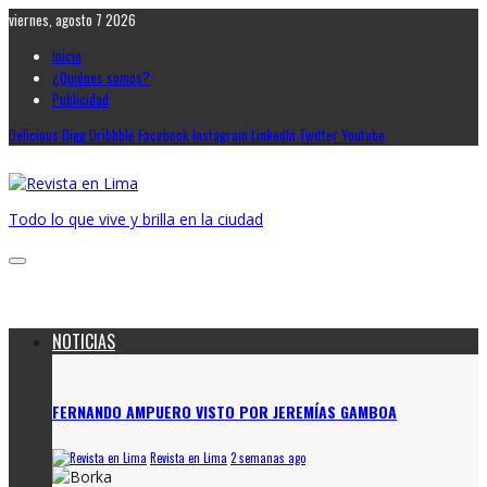
viernes, agosto 7 2026
Inicio
¿Quiénes somos?
Publicidad
Delicious
Digg
Dribbble
Facebook
Instagram
LinkedIn
Twitter
Youtube
Todo lo que vive y brilla en la ciudad
NOTICIAS
FERNANDO AMPUERO VISTO POR JEREMÍAS GAMBOA
Revista en Lima
2 semanas ago