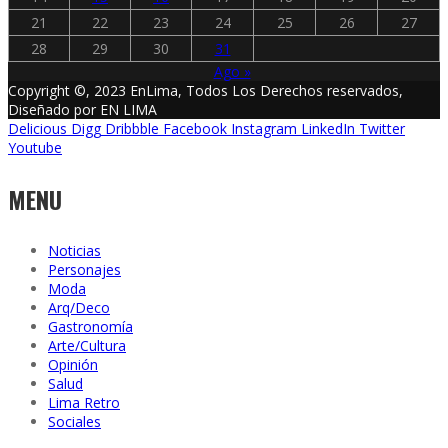
21
22
23
24
25
26
27
28
29
30
31
Ago »
Copyright ©, 2023 EnLima, Todos Los Derechos reservados,
Diseñado por EN LIMA
Delicious
Digg
Dribbble
Facebook
Instagram
LinkedIn
Twitter
Youtube
MENU
Noticias
Personajes
Moda
Arq/Deco
Gastronomía
Arte/Cultura
Opinión
Salud
Lima Retro
Sociales