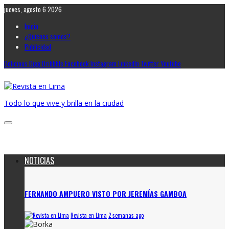
jueves, agosto 6 2026
Inicio
¿Quiénes somos?
Publicidad
Delicious
Digg
Dribbble
Facebook
Instagram
LinkedIn
Twitter
Youtube
Todo lo que vive y brilla en la ciudad
NOTICIAS
FERNANDO AMPUERO VISTO POR JEREMÍAS GAMBOA
Revista en Lima
2 semanas ago