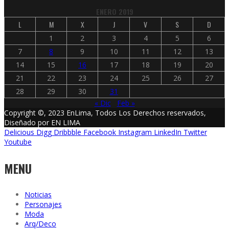
ENERO 2019
L
M
X
J
V
S
D
1
2
3
4
5
6
7
8
9
10
11
12
13
14
15
16
17
18
19
20
21
22
23
24
25
26
27
28
29
30
31
« Dic
Feb »
Copyright ©, 2023 EnLima, Todos Los Derechos reservados,
Diseñado por EN LIMA
Delicious
Digg
Dribbble
Facebook
Instagram
LinkedIn
Twitter
Youtube
MENU
Noticias
Personajes
Moda
Arq/Deco