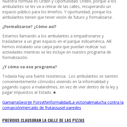
Nuestra fórmula es Orden y Oportunidad. Orden, porque a los
ambulantes se les va a retirar de las calles, recuperando un
espacio público para los limeños. Y oportunidad, porque los
ambulantes tienen que tener visión de futuro y formalizarse.
¿Formalizarse? ¿Cómo así?
Estamos llamando a los ambulantes a empadronarse y
trasladarse a un gran espacio en el parque Indoamérica. Allí
hemos instalado una carpa para que puedan realizar sus
actividades mientras se les incluye en nuestro programa de
formalización.
¿Y cómo va ese programa?
Todavía hay una fuerte resistencia. Los ambulantes se sienten
convenientemente cómodos viviendo en la informalidad y
pagando cupos a malandrines, en vez de vivir dentro de la ley y
pagar impuestos al Estado. ■
Gamarra
George Forsyth
informalidad
La victoria
lima
lucha contra la
corrupción
mercado de frutas
susel paredes
PREVIOUS
CLAUSURAN LA CALLE DE LAS PIZZAS