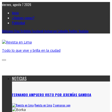
viernes, agosto 7 2026
Inicio
¿Quiénes somos?
Publicidad
Delicious
Digg
Dribbble
Facebook
Instagram
LinkedIn
Twitter
Youtube
Todo lo que vive y brilla en la ciudad
NOTICIAS
FERNANDO AMPUERO VISTO POR JEREMÍAS GAMBOA
Revista en Lima
2 semanas ago