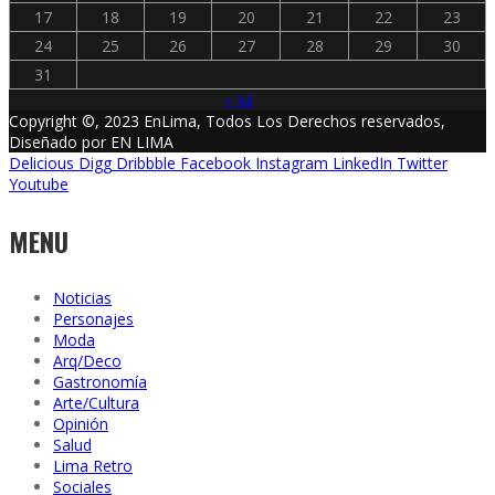
17
18
19
20
21
22
23
24
25
26
27
28
29
30
31
« Jul
Copyright ©, 2023 EnLima, Todos Los Derechos reservados,
Diseñado por EN LIMA
Delicious
Digg
Dribbble
Facebook
Instagram
LinkedIn
Twitter
Youtube
MENU
Noticias
Personajes
Moda
Arq/Deco
Gastronomía
Arte/Cultura
Opinión
Salud
Lima Retro
Sociales