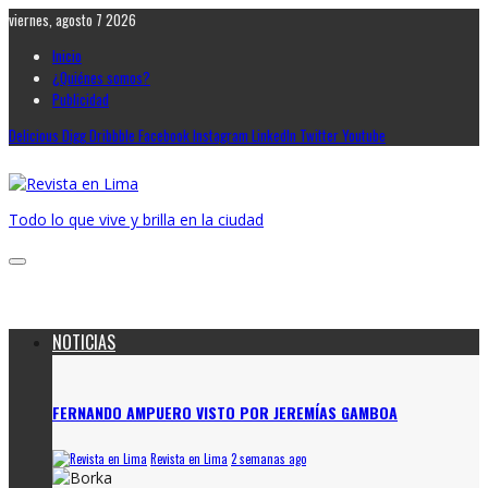
viernes, agosto 7 2026
Inicio
¿Quiénes somos?
Publicidad
Delicious
Digg
Dribbble
Facebook
Instagram
LinkedIn
Twitter
Youtube
Todo lo que vive y brilla en la ciudad
NOTICIAS
FERNANDO AMPUERO VISTO POR JEREMÍAS GAMBOA
Revista en Lima
2 semanas ago