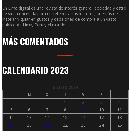
En Lima digital es una revista de interés general, sociedad y estilo
de vida concebida para entretener a sus lectores, además de
inspirar y guiar en gustos y decisiones de compra a un vasto
público de Lima, Perú y el mundo.
MÁS COMENTADOS
CALENDARIO 2023
AGOSTO 2024
L
M
X
J
V
S
D
1
2
3
4
5
6
7
8
9
10
11
12
13
14
15
16
17
18
19
20
21
22
23
24
25