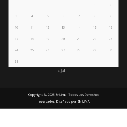
1
2
3
4
5
6
7
8
9
10
11
12
13
14
15
16
17
18
19
20
21
22
23
24
25
26
27
28
29
30
31
« Jul
Copyright ©, 2023 EnLima, Todos Los Derechos
reservados, Diseñado por EN LIMA