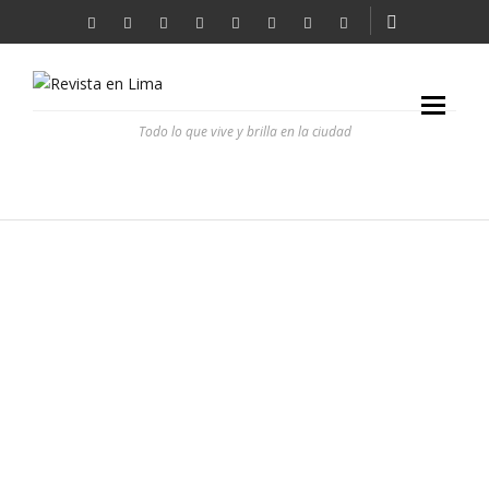
Todo lo que vive y brilla en la ciudad
TALÍA DUCLÓS: TRAVESURAS DE LA NIÑA BUENA
REVISTA EN LIMA