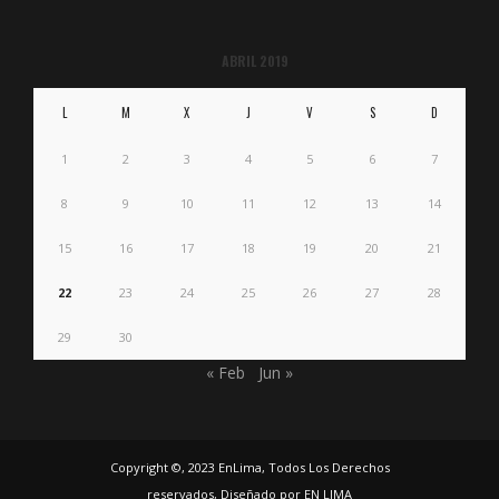
ABRIL 2019
L
M
X
J
V
S
D
1
2
3
4
5
6
7
8
9
10
11
12
13
14
15
16
17
18
19
20
21
22
23
24
25
26
27
28
29
30
« Feb
Jun »
Copyright ©, 2023 EnLima, Todos Los Derechos
reservados, Diseñado por EN LIMA