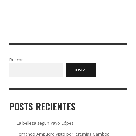
sin querer queriendo, en influencer de Guess. La marca de
ropa Guess está aplicando tanto a nivel global como local
…
Read More
0
56
Buscar
BUSCAR
POSTS RECIENTES
La belleza según Yayo López
Fernando Ampuero visto por Jeremías Gamboa