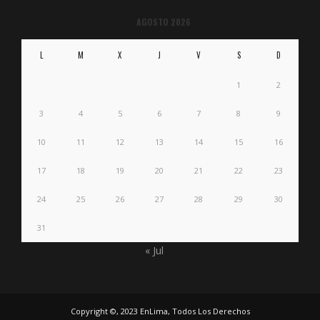
AGOSTO 2026
L
M
X
J
V
S
D
1
2
3
4
5
6
7
8
9
10
11
12
13
14
15
16
17
18
19
20
21
22
23
24
25
26
27
28
29
30
31
« Jul
Copyright ©, 2023 EnLima, Todos Los Derechos