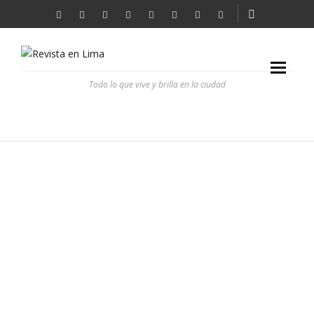
Todo lo que vive y brilla en la ciudad
ATENTADO ECOLÓGICO
REVISTA EN LIMA