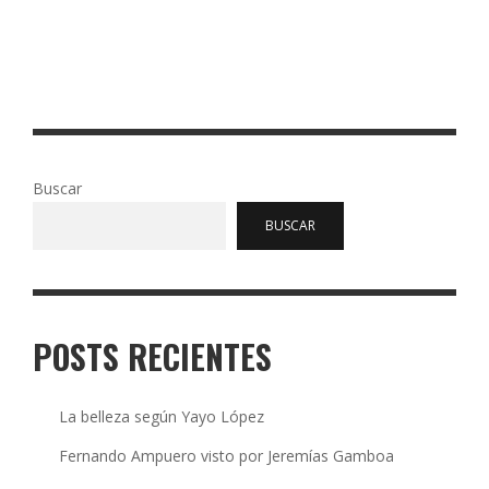
hijos se resistían a comer verduras. Hoy en día existen en
Internet decenas de páginas con pediatras pacientes …
Read More
0
289
Buscar
BUSCAR
POSTS RECIENTES
La belleza según Yayo López
Fernando Ampuero visto por Jeremías Gamboa