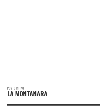
OFELIA & OLGA LIVING
REVISTA EN LIMA
POSTS IN TAG
LA MONTANARA