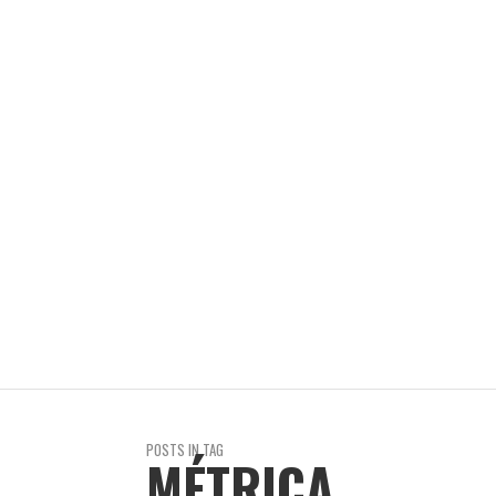
REVISTA EN LIMA
10 AÑOS AGO
GUSTAVO FAVERÓN: VIVIR ABAJO
REVISTA EN LIMA
8 AÑOS AGO
POSTS IN TAG
MÉTRICA