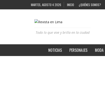
MARTES, AGOSTO 4 2026
INICIO
¿QUIÉNES SOMOS?
Todo lo que vive y brilla en la ciudad
NOTICIAS
PERSONAJES
MODA
BUSCANDO LA PERFECCIÓN
REVISTA EN LIMA
8 AÑOS AGO