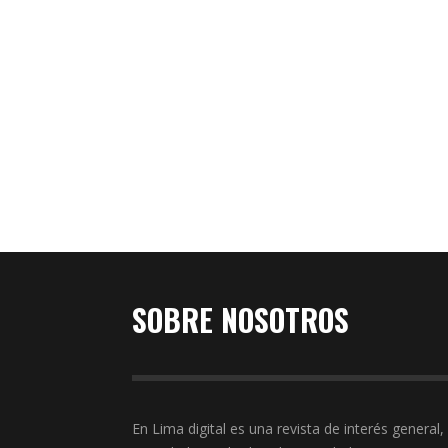
El periodista, relacionista público y CEO de Métri
Perú, Pablo Cateriano, presenta El arte de ser y
parecer. Cómo construir y cuidar la reputación
empresarial. (Penguin Random House, 2024). En 
veloz época en la que vivimos, donde las redes
sociales se han convertido en un arma capaz de
encumbrar o arruinar a una persona …
Read More
0
SOBRE NOSOTROS
En Lima digital es una revista de interés general,