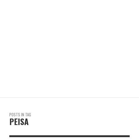
SALONES REALES (MARI COOPER)
REVISTA EN LIMA
POSTS IN TAG
PEISA