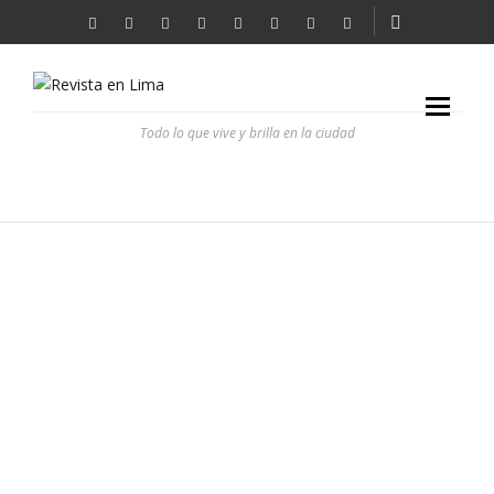
Todo lo que vive y brilla en la ciudad
EL SÓLIDO NORTE
REVISTA EN LIMA