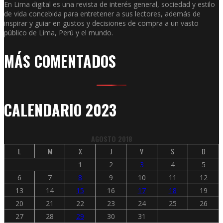
En Lima digital es una revista de interés general, sociedad y estilo
de vida concebida para entretener a sus lectores, además de
inspirar y guiar en gustos y decisiones de compra a un vasto
público de Lima, Perú y el mundo.
MÁS COMENTADOS
CALENDARIO 2023
AGOSTO 2018
L
M
X
J
V
S
D
1
2
3
4
5
6
7
8
9
10
11
12
13
14
15
16
17
18
19
20
21
22
23
24
25
26
27
28
29
30
31