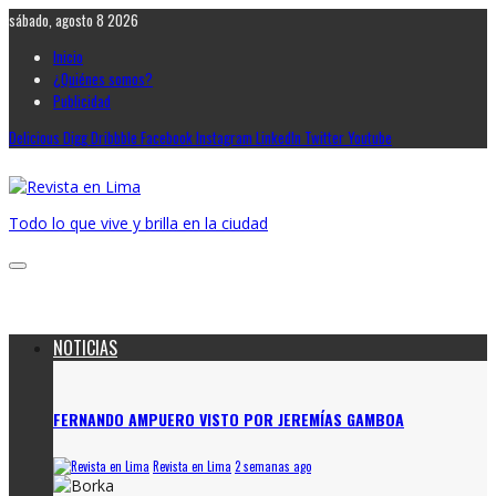
sábado, agosto 8 2026
Inicio
¿Quiénes somos?
Publicidad
Delicious
Digg
Dribbble
Facebook
Instagram
LinkedIn
Twitter
Youtube
Todo lo que vive y brilla en la ciudad
NOTICIAS
FERNANDO AMPUERO VISTO POR JEREMÍAS GAMBOA
Revista en Lima
2 semanas ago