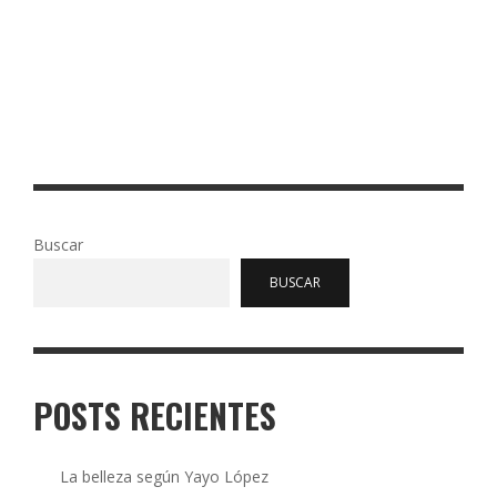
COMO EN EL IMPERIO INCAICO, AQUÍ TAMBIÉN HAY
TAMBOS O PUNTOS DE AVITUALLAMIENTO, PERO CON
RESCATISTAS, PARAMÉDICOS, CABALLOS Y CAMIONETAS
DE EVACUACIÓN. …
Read More
0
97
Buscar
BUSCAR
POSTS RECIENTES
La belleza según Yayo López