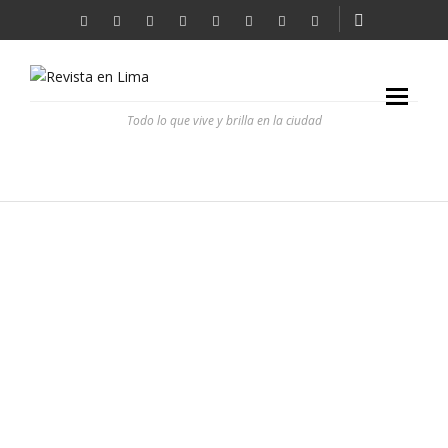
Todo lo que vive y brilla en la ciudad
HEMINGWAY EN TALARA
REVISTA EN LIMA