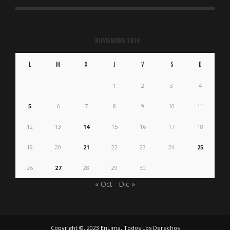
NOVIEMBRE 2018
L
M
X
J
V
S
D
1
2
3
4
5
6
7
8
9
10
11
12
13
14
15
16
17
18
19
20
21
22
23
24
25
26
27
28
29
30
« Oct
Dic »
Copyright ©, 2023 EnLima, Todos Los Derechos