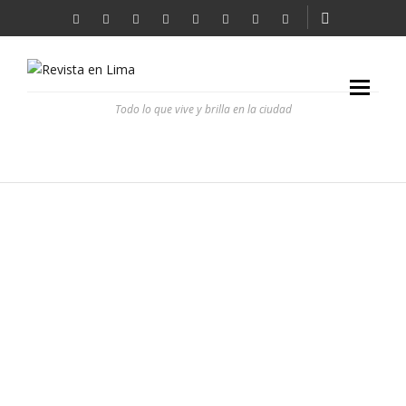
Todo lo que vive y brilla en la ciudad
POR AQUÍ PASÓ EL HURACÁN
REVISTA EN LIMA