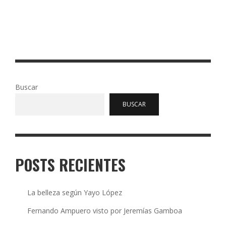
la muerte de un gran salesiano, un hombre de Dios, que
dedicó su vida a los jóvenes, el …
Read More
0
115
Buscar
BUSCAR
POSTS RECIENTES
La belleza según Yayo López
Fernando Ampuero visto por Jeremías Gamboa