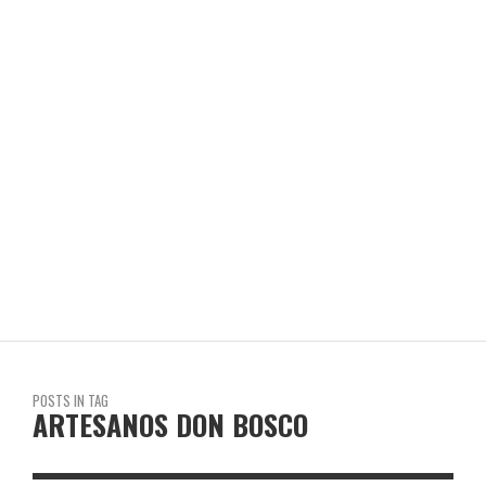
EL ABOGADO Y EL MÉDICO DE MIGUEL GRAU
REVISTA EN LIMA
POSTS IN TAG
ARTESANOS DON BOSCO