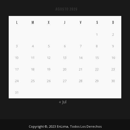
AGOSTO 2026
L
M
X
J
V
S
D
1
2
3
4
5
6
7
8
9
10
11
12
13
14
15
16
17
18
19
20
21
22
23
24
25
26
27
28
29
30
31
« Jul
Copyright ©, 2023 EnLima, Todos Los Derechos