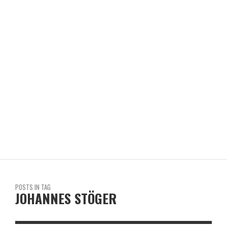
UN TECHO PARA MI PAÍS
REVISTA EN LIMA
POSTS IN TAG
JOHANNES STÖGER