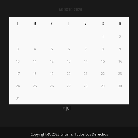
AGOSTO 2026
L
M
X
J
V
S
D
1
2
3
4
5
6
7
8
9
10
11
12
13
14
15
16
17
18
19
20
21
22
23
24
25
26
27
28
29
30
31
« Jul
Copyright ©, 2023 EnLima, Todos Los Derechos