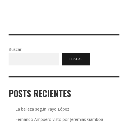
singular dedicado a la marquetería, tradicional técnica para
decorar objetos por medio del ensamblaje de …
Read More
0
90
Buscar
BUSCAR
POSTS RECIENTES
La belleza según Yayo López
Fernando Ampuero visto por Jeremías Gamboa