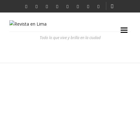
Todo lo que vive y brilla en la ciudad
LEXUS LANZA LA NUEVA VERSIÓN DEL SEDÁN DE LUJO
IS200T
REVISTA EN LIMA