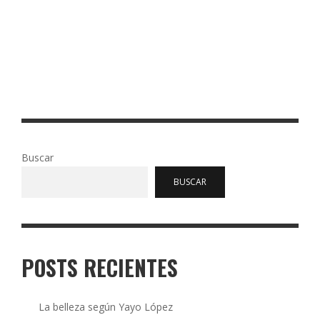
ediciones. Escribe: Josué Barrón Vivir abajo (Peisa, 2018),
de Gustavo Faverón (Lima, 1966), es una metanovela
delirante, psicótica y siniestra, pocas veces vista en el
panorama …
Read More
0
125
Buscar
BUSCAR
POSTS RECIENTES
La belleza según Yayo López