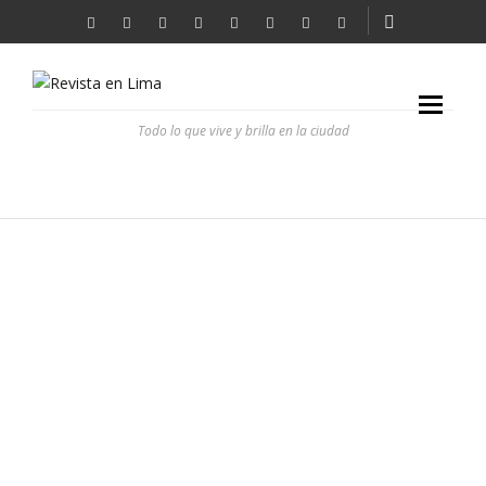
Todo lo que vive y brilla en la ciudad
PRIMER FORO ‘MUJERES DE CAMBIO’
REVISTA EN LIMA