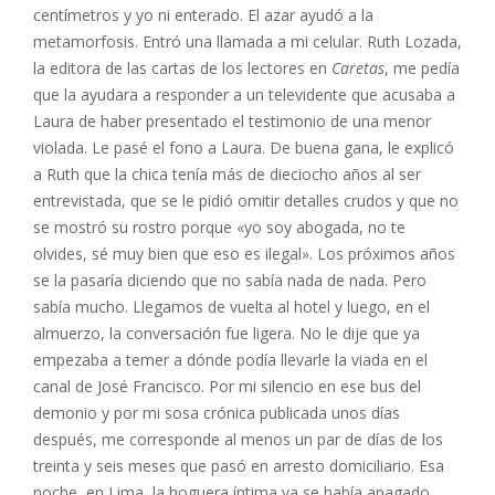
centímetros y yo ni enterado. El azar ayudó a la
metamorfosis. Entró una llamada a mi celular. Ruth Lozada,
la editora de las cartas de los lectores en
Caretas
, me pedía
que la ayudara a responder a un televidente que acusaba a
Laura de haber presentado el testimonio de una menor
violada. Le pasé el fono a Laura. De buena gana, le explicó
a Ruth que la chica tenía más de dieciocho años al ser
entrevistada, que se le pidió omitir detalles crudos y que no
se mostró su rostro porque «yo soy abogada, no te
olvides, sé muy bien que eso es ilegal». Los próximos años
se la pasaría diciendo que no sabía nada de nada. Pero
sabía mucho. Llegamos de vuelta al hotel y luego, en el
almuerzo, la conversación fue ligera. No le dije que ya
empezaba a temer a dónde podía llevarle la viada en el
canal de José Francisco. Por mi silencio en ese bus del
demonio y por mi sosa crónica publicada unos días
después, me corresponde al menos un par de días de los
treinta y seis meses que pasó en arresto domiciliario. Esa
noche, en Lima, la hoguera íntima ya se había apagado