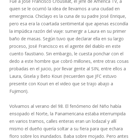
Fue a José Francisco Crousillat, el jefe de América TV, a
quien se le ocurrió la idea de llevarnos a una ciudad en
emergencia. Chiclayo es la cuna de su padre José Enrique,
pero esa era la coartada sentimental que apenas escondía
la impúdica razón del viaje: sumergir a Laura en su primer
baño de masas. Según tuvo que declarar ella en su largo
proceso, José Francisco es el agente del diablo en este
cuento faustiano. Sin embargo, le cuesta ponchar con el
dedo a este hombre que cobró millones, entre otras cosas
probadas en el juicio, por llevar gente al SIN, entre ellos a
Laura, Gisela y Beto Kouri (recuerden que JFC estuvo
presente con Kouri en el video que se trajo abajo a
Fujimori).
Volvamos al verano del 98. El fenómeno del Niño había
ensopado el Norte, la Panamericana estaba interrumpida
en varios tramos, calles enteras eran un lodazal y allí
mismo el dueño quería soltar a su fiera para que echara
floro sobre los inundados. Baba sobre mojado. Pero antes