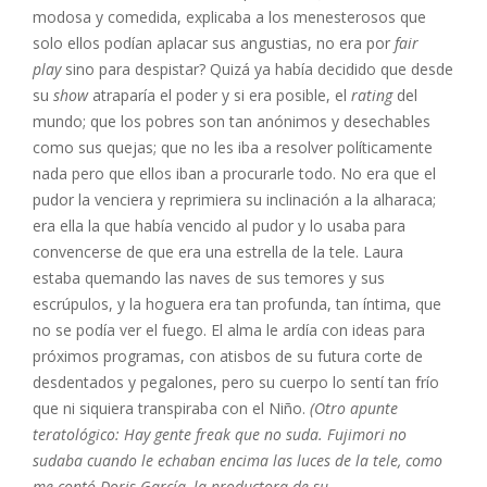
modosa y comedida, explicaba a los menesterosos que
solo ellos podían aplacar sus angustias, no era por
fair
play
sino para despistar? Quizá ya había decidido que desde
su
show
atraparía el poder y si era posible, el
rating
del
mundo; que los pobres son tan anónimos y desechables
como sus quejas; que no les iba a resolver políticamente
nada pero que ellos iban a procurarle todo. No era que el
pudor la venciera y reprimiera su inclinación a la alharaca;
era ella la que había vencido al pudor y lo usaba para
convencerse de que era una estrella de la tele. Laura
estaba quemando las naves de sus temores y sus
escrúpulos, y la hoguera era tan profunda, tan íntima, que
no se podía ver el fuego. El alma le ardía con ideas para
próximos programas, con atisbos de su futura corte de
desdentados y pegalones, pero su cuerpo lo sentí tan frío
que ni siquiera transpiraba con el Niño.
(Otro apunte
teratológico: Hay gente freak que no suda. Fujimori no
sudaba cuando le echaban encima las luces de la tele, como
me contó Doris García, la productora de su