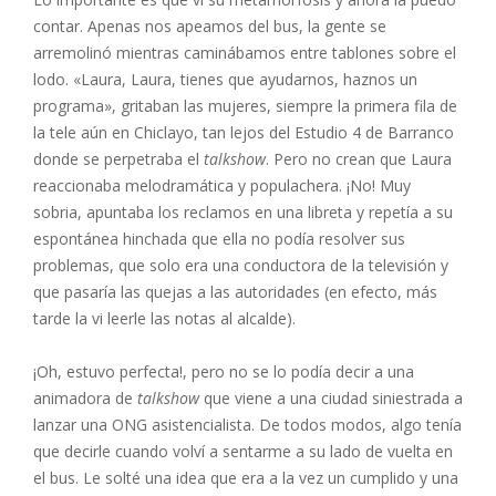
contar. Apenas nos apeamos del bus, la gente se
arremolinó mientras caminábamos entre tablones sobre el
lodo. «Laura, Laura, tienes que ayudarnos, haznos un
programa», gritaban las mujeres, siempre la primera fila de
la tele aún en Chiclayo, tan lejos del Estudio 4 de Barranco
donde se perpetraba el
talkshow
. Pero no crean que Laura
reaccionaba melodramática y populachera. ¡No! Muy
sobria, apuntaba los reclamos en una libreta y repetía a su
espontánea hinchada que ella no podía resolver sus
problemas, que solo era una conductora de la televisión y
que pasaría las quejas a las autoridades (en efecto, más
tarde la vi leerle las notas al alcalde).
¡Oh, estuvo perfecta!, pero no se lo podía decir a una
animadora de
talkshow
que viene a una ciudad siniestrada a
lanzar una ONG asistencialista. De todos modos, algo tenía
que decirle cuando volví a sentarme a su lado de vuelta en
el bus. Le solté una idea que era a la vez un cumplido y una