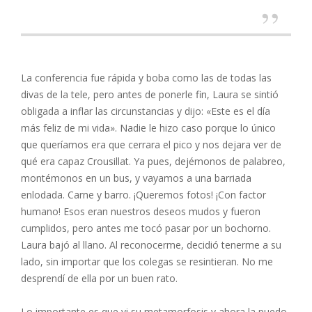
La conferencia fue rápida y boba como las de todas las
divas de la tele, pero antes de ponerle fin, Laura se sintió
obligada a inflar las circunstancias y dijo: «Este es el día
más feliz de mi vida». Nadie le hizo caso porque lo único
que queríamos era que cerrara el pico y nos dejara ver de
qué era capaz Crousillat. Ya pues, dejémonos de palabreo,
montémonos en un bus, y vayamos a una barriada
enlodada. Carne y barro. ¡Queremos fotos! ¡Con factor
humano! Esos eran nuestros deseos mudos y fueron
cumplidos, pero antes me tocó pasar por un bochorno.
Laura bajó al llano. Al reconocerme, decidió tenerme a su
lado, sin importar que los colegas se resintieran. No me
desprendí de ella por un buen rato.
Lo importante es que vi su metamorfosis y ahora la puedo