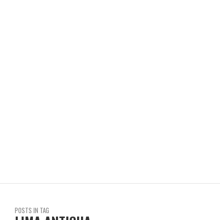
REVISTA EN LIMA
LA BELLEZA SEGÚN YAYO LÓPEZ
REVISTA EN LIMA
POSTS IN TAG