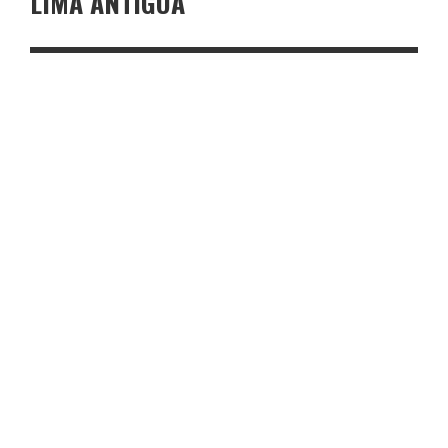
LIMA ANTIGUA
ARTE/CULTURA
NOTICIAS
POSTALES ROMÁNTICAS
REVISTA EN LIMA
8 AÑOS AGO
¿MENSAJES DE TEXTO?, ¡LOS DE ANTES! ¡QUÉ MENSAJES