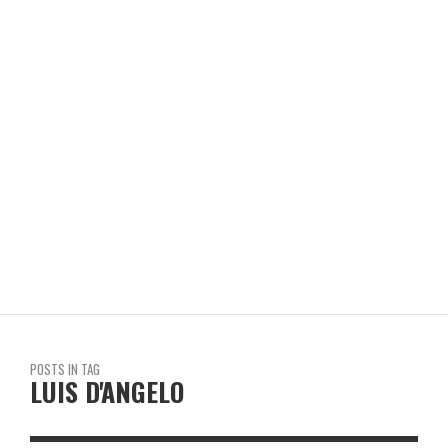
LOS ANTICUCHOS DE DON CUCHÓN
REVISTA EN LIMA
POSTS IN TAG
LUIS D'ANGELO