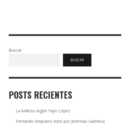
LA VIADA que le dio el espectacular cierre de la maleada
Calle de las Pizzas, aplaudido por vecinos y medios …
Read More
0
45
Buscar
BUSCAR
POSTS RECIENTES
La belleza según Yayo López
Fernando Ampuero visto por Jeremías Gamboa