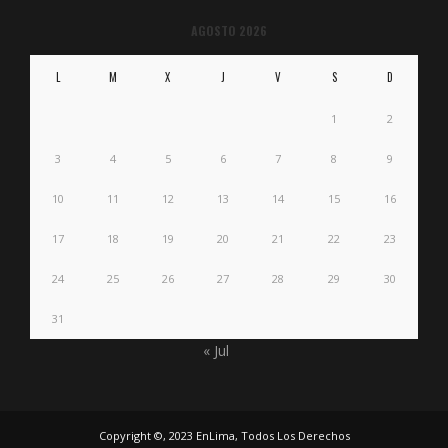
AGOSTO 2026
L
M
X
J
V
S
D
1
2
3
4
5
6
7
8
9
10
11
12
13
14
15
16
17
18
19
20
21
22
23
24
25
26
27
28
29
30
31
« Jul
Copyright ©, 2023 EnLima, Todos Los Derechos