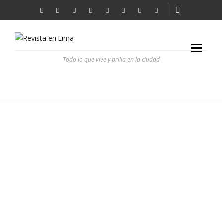
Todo lo que vive y brilla en la ciudad
LUCHO JOCHAMOWITZ, COMPAÑERO DE RUTA
REVISTA EN LIMA