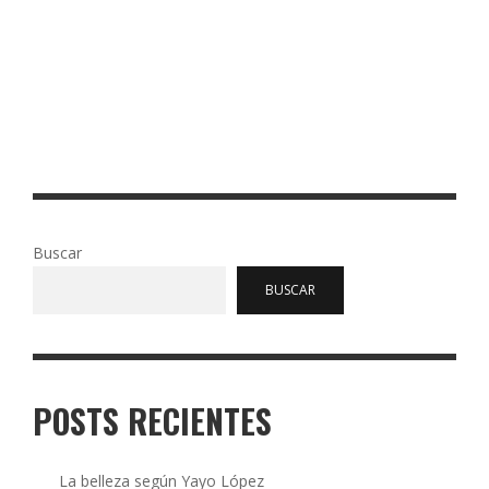
si le queda tan bien a Frank Sinata! ■ POR TONTOS. Es una
prenda tan simpática, versátil y atemporal, que debería
volver. Da una toque clásico y elegante que no se debe
perder. Como acá no llueve, ni corre viento, la excusa de
utilidad sería el …
Read More
0
79
Buscar
BUSCAR
POSTS RECIENTES
La belleza según Yayo López