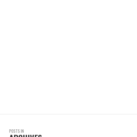
REVISTA EN LIMA
MICHAEL TWEDDLE: LIBRES COMO EL VIENTO
REVISTA EN LIMA
POSTS IN