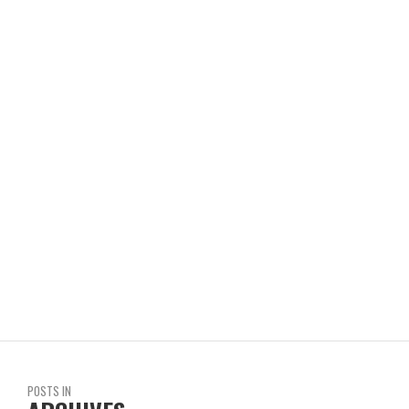
REVISTA EN LIMA
EL SÓLIDO NORTE
REVISTA EN LIMA
POSTS IN