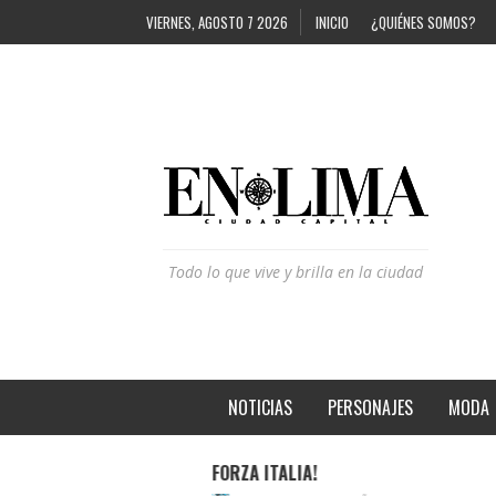
VIERNES, AGOSTO 7 2026
INICIO
¿QUIÉNES SOMOS?
Todo lo que vive y brilla en la ciudad
NOTICIAS
PERSONAJES
MODA
D
FORZA ITALIA!
ESTOS