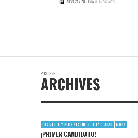
 AÑOS AGO
REVISTA EN LIMA
8 AÑOS AGO
RE
POSTS IN
ARCHIVES
LOS MEJOR Y PEOR VESTIDOS DE LA CIUDAD
MODA
¡PRIMER CANDIDATO!