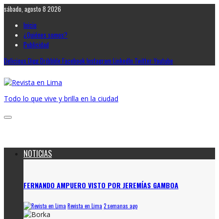
sábado, agosto 8 2026
Inicio
¿Quiénes somos?
Publicidad
Delicious
Digg
Dribbble
Facebook
Instagram
LinkedIn
Twitter
Youtube
Todo lo que vive y brilla en la ciudad
NOTICIAS
FERNANDO AMPUERO VISTO POR JEREMÍAS GAMBOA
Revista en Lima
2 semanas ago