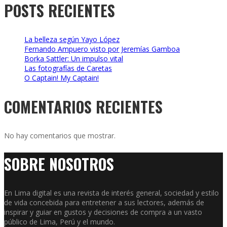
POSTS RECIENTES
La belleza según Yayo López
Fernando Ampuero visto por Jeremías Gamboa
Borka Sattler: Un impulso vital
Las fotografías de Caretas
O Captain! My Captain!
COMENTARIOS RECIENTES
No hay comentarios que mostrar.
SOBRE NOSOTROS
En Lima digital es una revista de interés general, sociedad y estilo
de vida concebida para entretener a sus lectores, además de
inspirar y guiar en gustos y decisiones de compra a un vasto
público de Lima, Perú y el mundo.